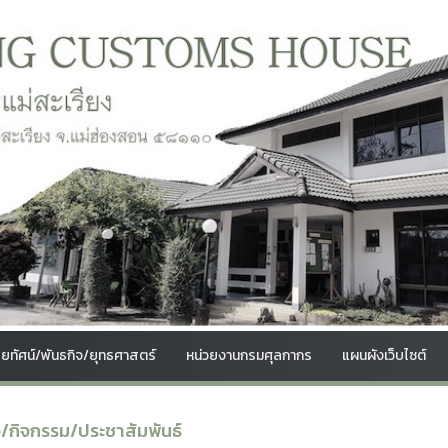
สัยทัศน์/พันธกิจ/ยุทธศาสตร์
หน่วยงานกรมศุลกากร
แผนผังเว็บไซต์
ว/กิจกรรม/ประชาสัมพันธ์