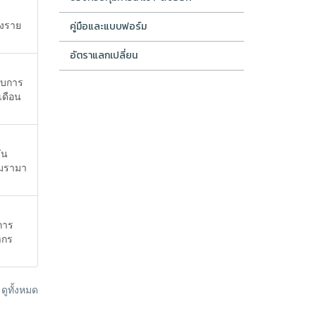
ยงราย
คู่มือและแบบฟอร์ม
อัตราแลกเปลี่ยน
รับการ
เดือน
ัน
ฐมรามา
การ
ากร
ูทั้งหมด