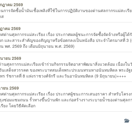
รกฎาคม 2569
นการจัดซื้อน้ำมันเชื้อเพลิงที่ใช้ในการปฏิบัติงานของด่านศลกากรแม่สะเรี
าส
กฎาคม 2569
ศด่านศุลกากรแม่สะเรียง เรื่อง ประกาศผลผู้ชนะการจัดซื้อจัดจ้างหรือผู้ได้
ือก และสาระสำคัญของสัญญาหรือข้อตกลงเป็นหนังสือ ประจำไตรมาสที่ 3 (
น พศ. 2569 ถึง เดือนมิถุนายน พ.ศ. 2569)
ถุนายน 2569
่านศุลกากรแม่สะเรียงเข้าร่วมกิจกรรมจิตอาสาพัฒนาสิ่งแวดล้อม เนื่องในว
วันเสด็จสวรรคต ของพระบาทสมเด็จพระปรเมนทรมหาอนันทมหิดล พระอั
นทร รัชกาลที่ 8 แห่งราชวงศ์จักรี และวันอานันทมหิดล (9 มิถุนายน)++++
ุนายน 2569
ศด่านศุลกากรแม่สะเรียง เรื่อง ประกาศผู้ชนะการเสนอราคา สำหรับโครง
รุงซ่อมแซมถนน รั้วทางขึ้นบ้านพัก และก่อสร้างรางระบายน้ำของด่านศุลก
รียง โดยวิธีคัดเลือก
ด